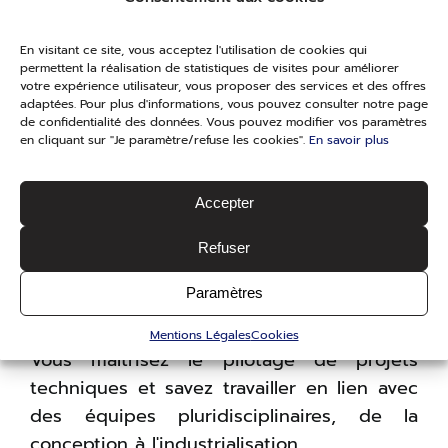
Issu d'une formation supérieure en
ingénierie matériaux, plasturgie, chimie
En visitant ce site, vous acceptez l'utilisation de cookies qui
permettent la réalisation de statistiques de visites pour améliorer
des polymères ou équivalent, vous justifiez
votre expérience utilisateur, vous proposer des services et des offres
d'au moins 5 ans d'expérience dans le
adaptées. Pour plus d'informations, vous pouvez consulter notre page
de confidentialité des données. Vous pouvez modifier vos paramètres
secteur de la plasturgie.
en cliquant sur "Je paramètre/refuse les cookies".
En savoir plus
Vous possédez une expertise confirmée
Accepter
des matériaux polymères et composites,
d'extrusion et de plasturgie. Une
Refuser
connaissance approfondie des procédés
Paramètres
de filage est attendue.
Mentions Légales
Cookies
Vous maîtrisez le pilotage de projets
techniques et savez travailler en lien avec
des équipes pluridisciplinaires, de la
conception à l'industrialisation.