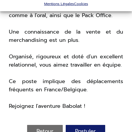
Mentions Légales
Cookies
Vous maîtrisez l'anglais courant, à l'écrit
comme à l'oral, ainsi que le Pack Office.
Une connaissance de la vente et du
merchandising est un plus.
Organisé, rigoureux et doté d'un excellent
relationnel, vous aimez travailler en équipe.
Ce poste implique des déplacements
fréquents en France/Belgique.
Rejoignez l'aventure Babolat !
Retour
Postuler