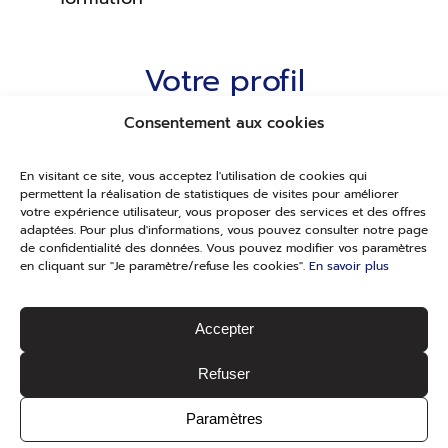
Votre profil
Consentement aux cookies
De formation Bac +4/5 en école de
commerce ou équivalent, vous justifiez
En visitant ce site, vous acceptez l'utilisation de cookies qui
d'au moins 3 ans d'expérience sur un
permettent la réalisation de statistiques de visites pour améliorer
votre expérience utilisateur, vous proposer des services et des offres
poste de gestion de partenariats.
adaptées. Pour plus d'informations, vous pouvez consulter notre page
de confidentialité des données. Vous pouvez modifier vos paramètres
en cliquant sur "Je paramètre/refuse les cookies".
En savoir plus
Vous connaissez l'écosystème du Padel et
savez coordonner des activations terrain.
Accepter
Vous avez l'habitude de piloter des projets
Refuser
transversaux impliquant les fonctions
support et les équipes opérationnelles.
Paramètres