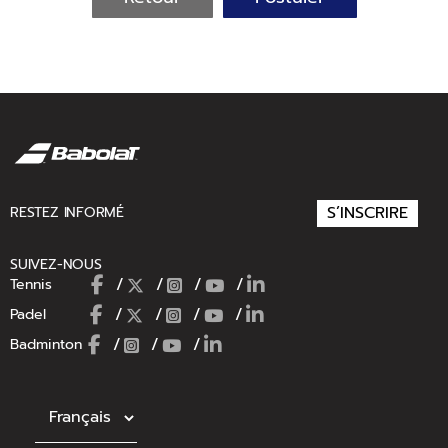
S’INSCRIRE
RESTEZ INFORMÉ
SUIVEZ-NOUS
/
/
/
/
Tennis
/
/
/
/
Padel
/
/
/
Badminton
Choisir une langue