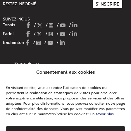
S’INSCRIRE
RESTEZ INFORMÉ
SUIVEZ-NOUS
/
/
/
/
Tennis
/
/
/
/
Padel
/
/
/
Badminton
Choisir une langue
Consentement aux cookies
En visitant ce site, vous acceptez l'utilisation de cookies qui
NOS CATÉGORIES
permettent la réalisation de statistiques de visites pour améliorer
votre expérience utilisateur, vous proposer des services et des offres
adaptées. Pour plus d'informations, vous pouvez consulter notre page
Raquettes de Tennis
de confidentialité des données. Vous pouvez modifier vos paramètres
en cliquant sur "Je paramètre/refuse les cookies".
En savoir plus
Cordages de Tennis
Chaussures de Tennis